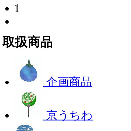
1
取扱商品
企画商品
京うちわ