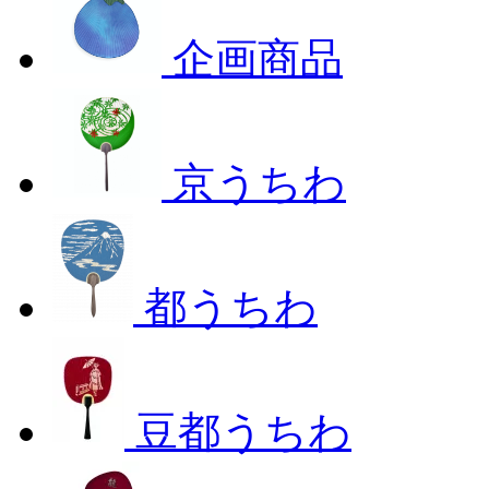
企画商品
京うちわ
都うちわ
豆都うちわ