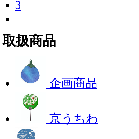
3
取扱商品
企画商品
京うちわ