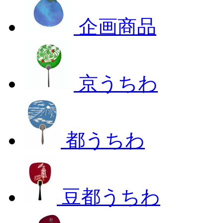
企画商品
京うちわ
都うちわ
豆都うちわ