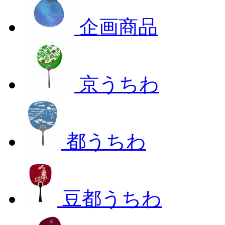
企画商品
京うちわ
都うちわ
豆都うちわ