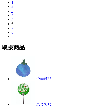
1
2
3
4
5
6
7
8
取扱商品
企画商品
京うちわ