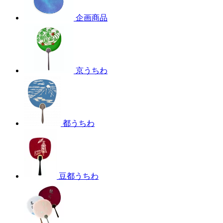
企画商品
京うちわ
都うちわ
豆都うちわ