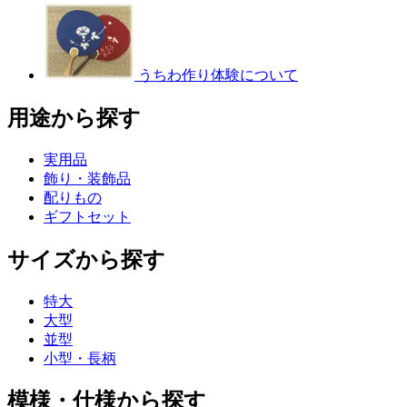
うちわ作り体験について
用途から探す
実用品
飾り・装飾品
配りもの
ギフトセット
サイズから探す
特大
大型
並型
小型・長柄
模様・仕様から探す