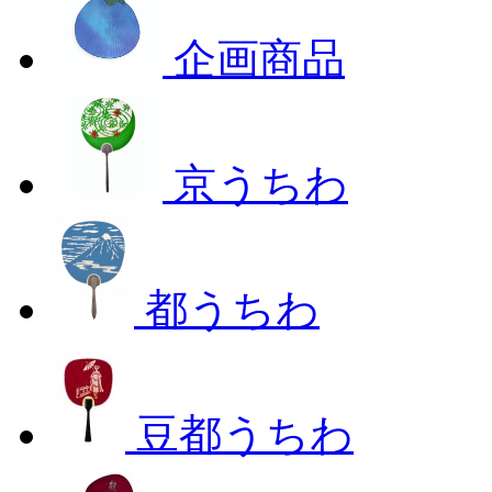
企画商品
京うちわ
都うちわ
豆都うちわ