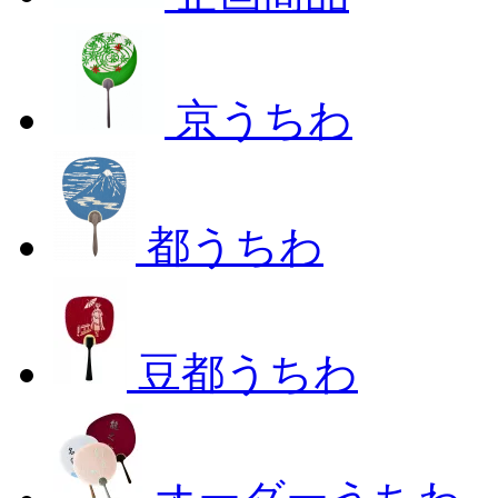
京うちわ
都うちわ
豆都うちわ