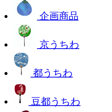
企画商品
京うちわ
都うちわ
豆都うちわ