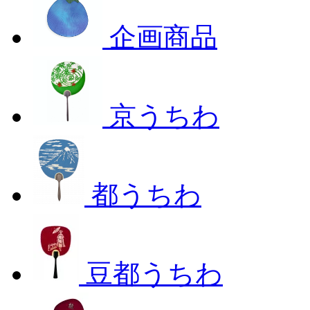
企画商品
京うちわ
都うちわ
豆都うちわ