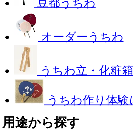
豆都うちわ
オーダーうちわ
うちわ立・化粧
うちわ作り体験
用途から探す