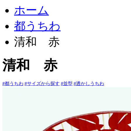
ホーム
都うちわ
清和 赤
清和 赤
#都うちわ
#サイズから探す
#並型
#透かしうちわ