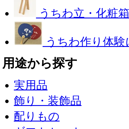
うちわ立・化粧
うちわ作り体験
用途から探す
実用品
飾り・装飾品
配りもの