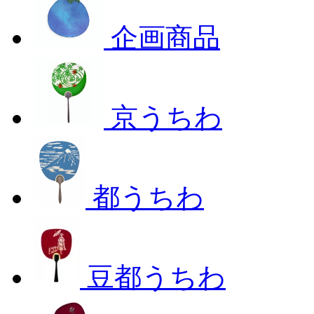
企画商品
京うちわ
都うちわ
豆都うちわ