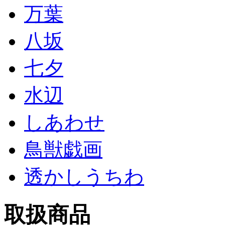
万葉
八坂
七夕
水辺
しあわせ
鳥獣戯画
透かしうちわ
取扱商品