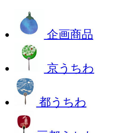
企画商品
京うちわ
都うちわ