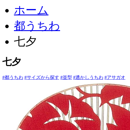
ホーム
都うちわ
七夕
七夕
#都うちわ
#サイズから探す
#並型
#透かしうちわ
#アサガオ