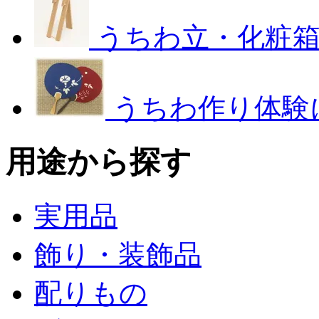
うちわ立・化粧
うちわ作り体験
用途から探す
実用品
飾り・装飾品
配りもの