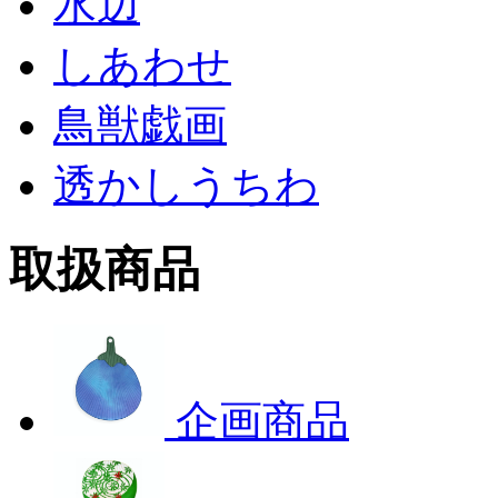
水辺
しあわせ
鳥獣戯画
透かしうちわ
取扱商品
企画商品