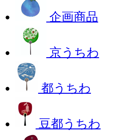
企画商品
京うちわ
都うちわ
豆都うちわ