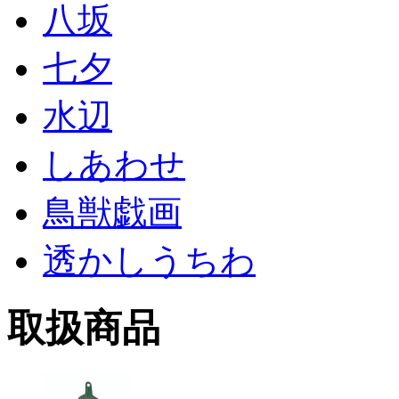
八坂
七夕
水辺
しあわせ
鳥獣戯画
透かしうちわ
取扱商品