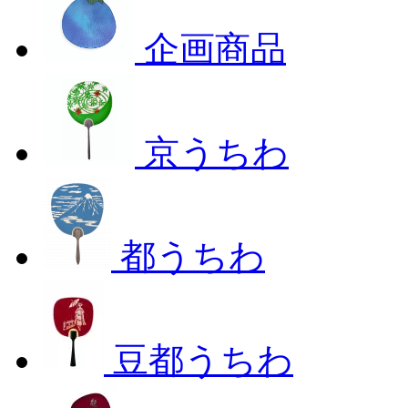
企画商品
京うちわ
都うちわ
豆都うちわ