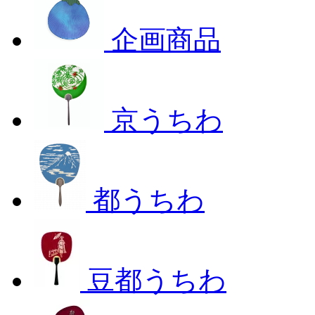
企画商品
京うちわ
都うちわ
豆都うちわ