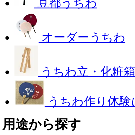
豆都うちわ
オーダーうちわ
うちわ立・化粧
うちわ作り体験
用途から探す