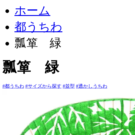
ホーム
都うちわ
瓢箪 緑
瓢箪 緑
#都うちわ
#サイズから探す
#並型
#透かしうちわ