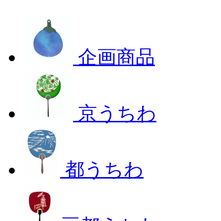
企画商品
京うちわ
都うちわ