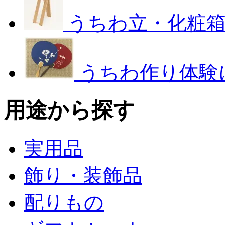
うちわ立・化粧
うちわ作り体験
用途から探す
実用品
飾り・装飾品
配りもの