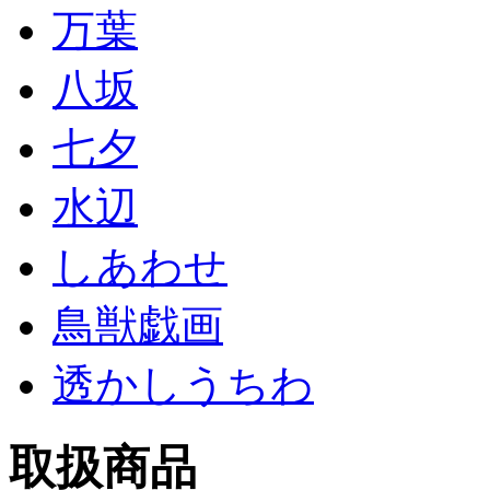
万葉
八坂
七夕
水辺
しあわせ
鳥獣戯画
透かしうちわ
取扱商品