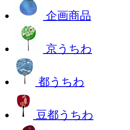
企画商品
京うちわ
都うちわ
豆都うちわ