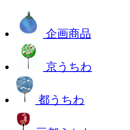
企画商品
京うちわ
都うちわ