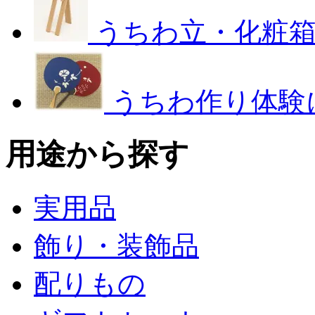
うちわ立・化粧
うちわ作り体験
用途から探す
実用品
飾り・装飾品
配りもの