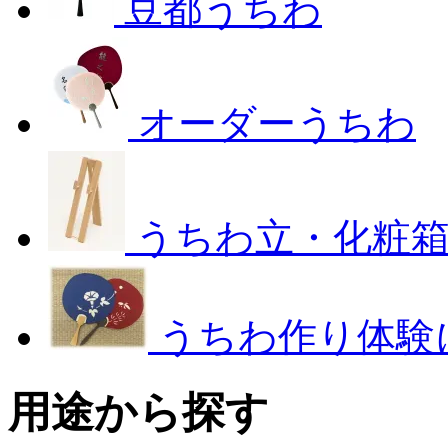
豆都うちわ
オーダーうちわ
うちわ立・化粧
うちわ作り体験
用途から探す