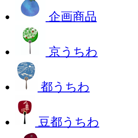
企画商品
京うちわ
都うちわ
豆都うちわ