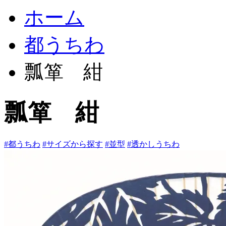
ホーム
都うちわ
瓢箪 紺
瓢箪 紺
#都うちわ
#サイズから探す
#並型
#透かしうちわ