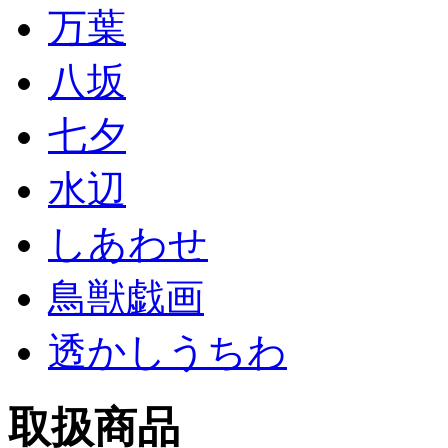
万葉
八坂
七夕
水辺
しあわせ
鳥獣戯画
透かしうちわ
取扱商品