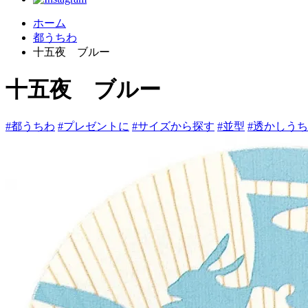
ホーム
都うちわ
十五夜 ブルー
十五夜 ブルー
#都うちわ
#プレゼントに
#サイズから探す
#並型
#透かしう