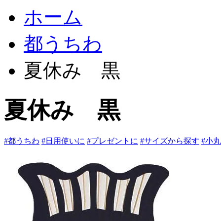
ホーム
都うちわ
夏休み 黒
夏休み 黒
#都うちわ
#日用使いに
#プレゼントに
#サイズから探す
#小