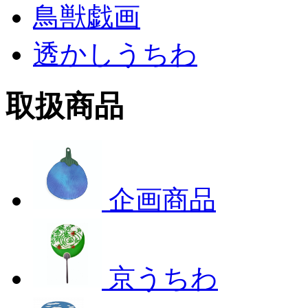
鳥獣戯画
透かしうちわ
取扱商品
企画商品
京うちわ