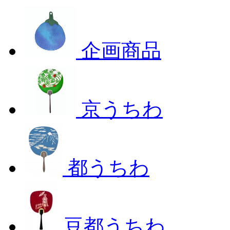
企画商品
京うちわ
都うちわ
豆都うちわ