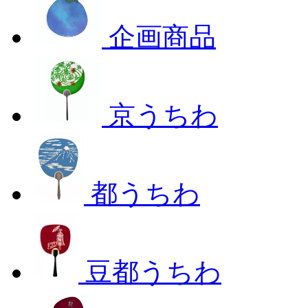
企画商品
京うちわ
都うちわ
豆都うちわ