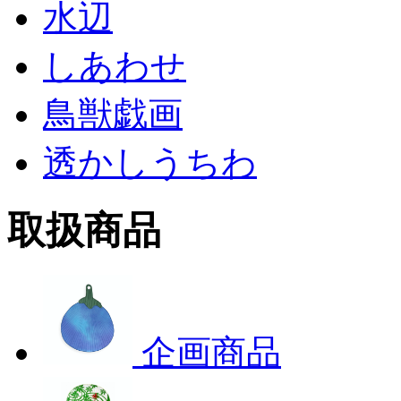
水辺
しあわせ
鳥獣戯画
透かしうちわ
取扱商品
企画商品