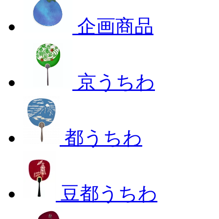
企画商品
京うちわ
都うちわ
豆都うちわ