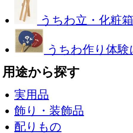
うちわ立・化粧
うちわ作り体験
用途から探す
実用品
飾り・装飾品
配りもの