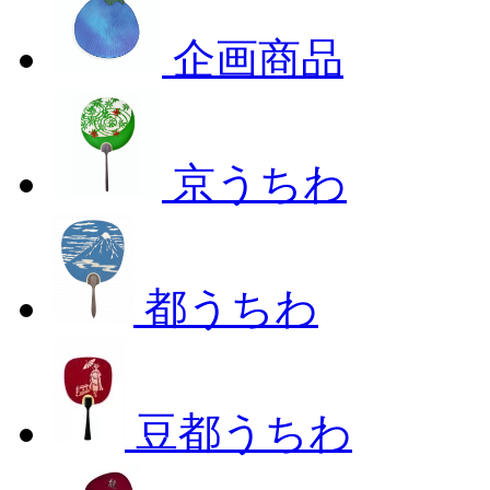
企画商品
京うちわ
都うちわ
豆都うちわ