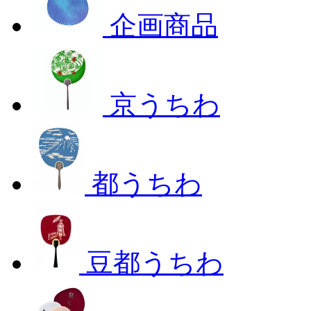
企画商品
京うちわ
都うちわ
豆都うちわ