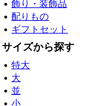
飾り・装飾品
配りもの
ギフトセット
サイズから探す
特大
大
並
小