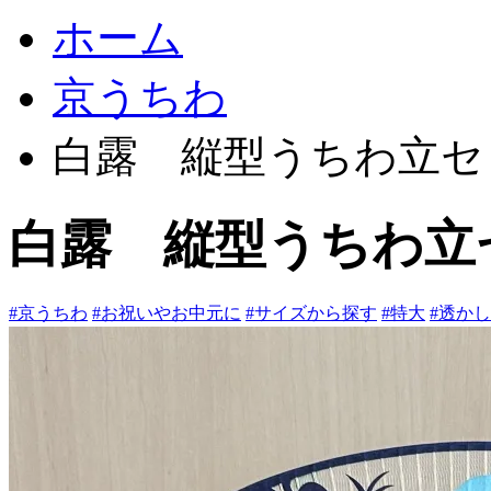
ホーム
京うちわ
白露 縦型うちわ立セ
白露 縦型うちわ立
#京うちわ
#お祝いやお中元に
#サイズから探す
#特大
#透か