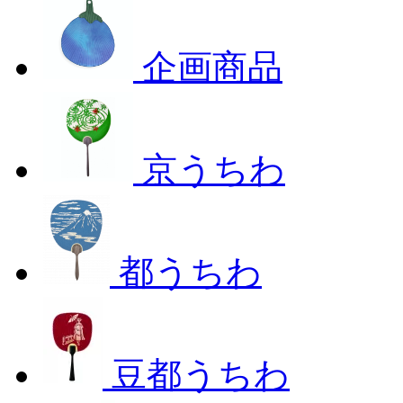
企画商品
京うちわ
都うちわ
豆都うちわ