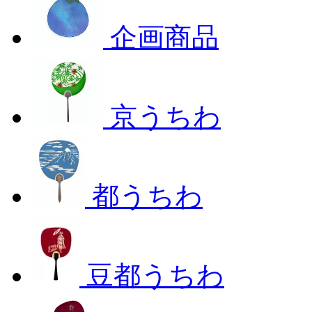
企画商品
京うちわ
都うちわ
豆都うちわ