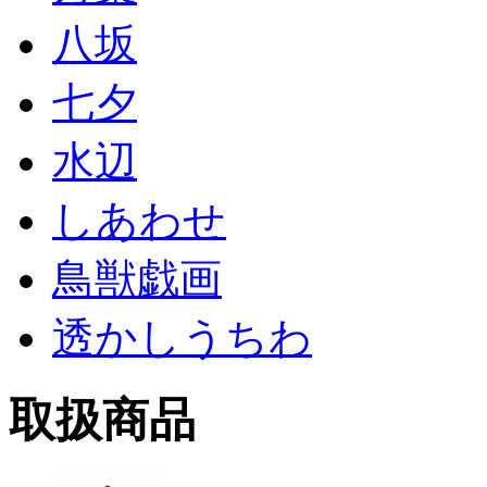
八坂
七夕
水辺
しあわせ
鳥獣戯画
透かしうちわ
取扱商品