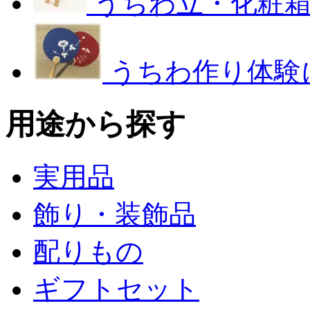
うちわ立・化粧
うちわ作り体験
用途から探す
実用品
飾り・装飾品
配りもの
ギフトセット