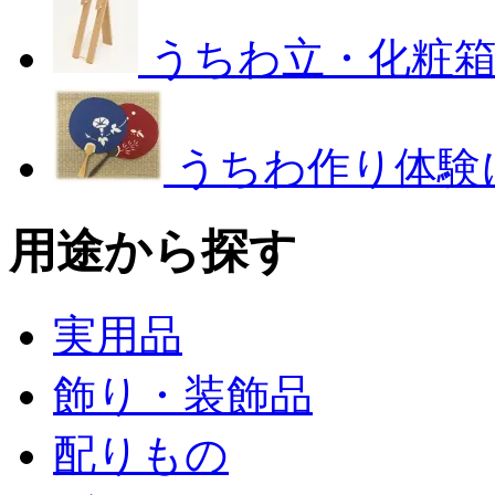
うちわ立・化粧
うちわ作り体験
用途から探す
実用品
飾り・装飾品
配りもの