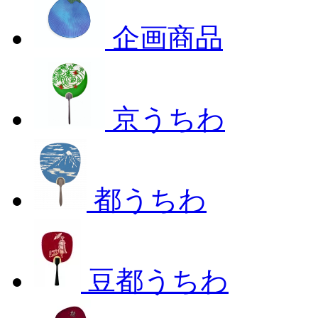
企画商品
京うちわ
都うちわ
豆都うちわ