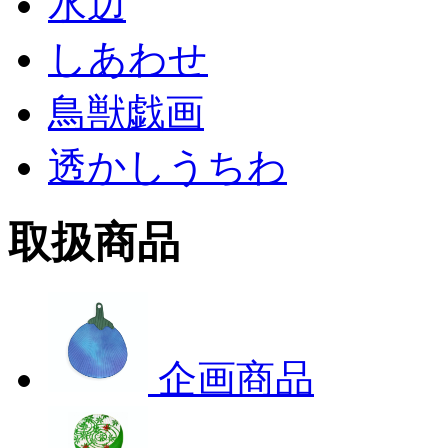
水辺
しあわせ
鳥獣戯画
透かしうちわ
取扱商品
企画商品