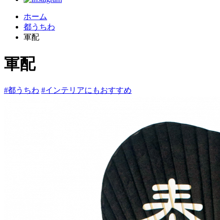
ホーム
都うちわ
軍配
軍配
#都うちわ
#インテリアにもおすすめ