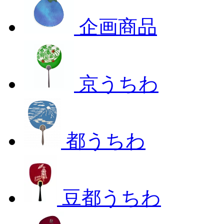
企画商品
京うちわ
都うちわ
豆都うちわ