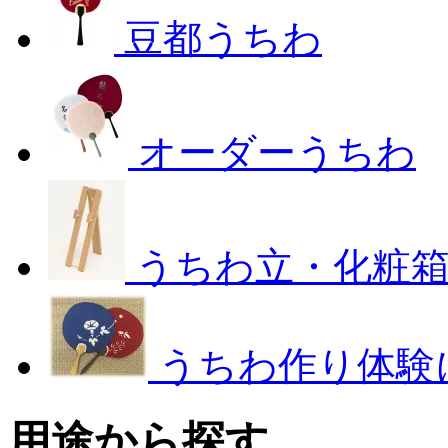
豆都うちわ
オーダーうちわ
うちわ立・化粧
うちわ作り体験
用途から探す