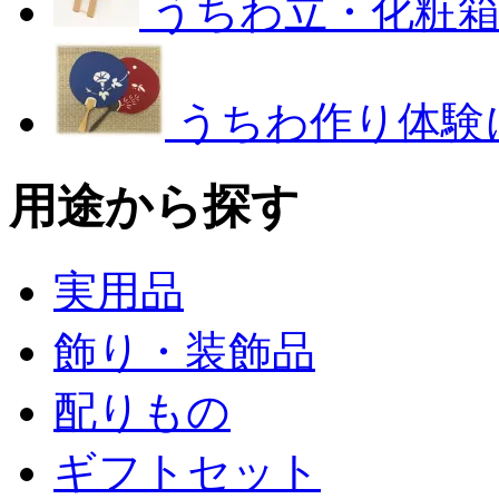
うちわ立・化粧
うちわ作り体験
用途から探す
実用品
飾り・装飾品
配りもの
ギフトセット