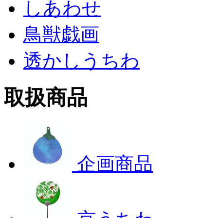
しあわせ
鳥獣戯画
透かしうちわ
取扱商品
企画商品