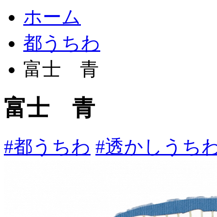
ホーム
都うちわ
富士 青
富士 青
#都うちわ
#透かしうち