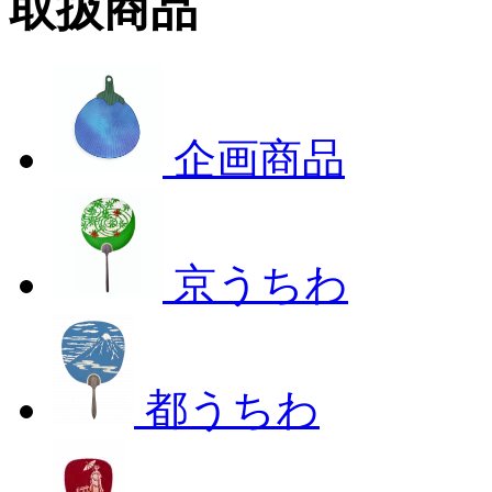
取扱商品
企画商品
京うちわ
都うちわ