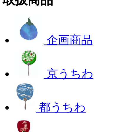
企画商品
京うちわ
都うちわ