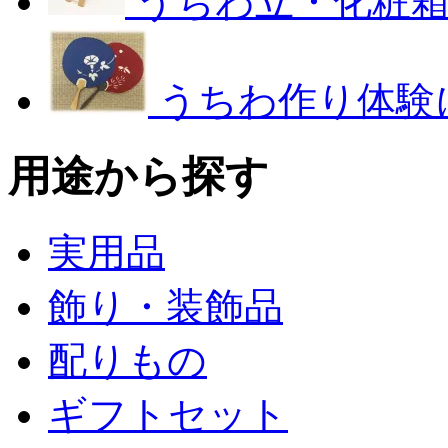
うちわ立・化粧
うちわ作り体験
用途から探す
実用品
飾り・装飾品
配りもの
ギフトセット