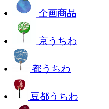
企画商品
京うちわ
都うちわ
豆都うちわ