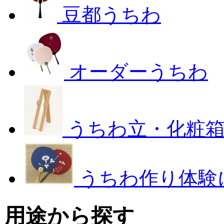
豆都うちわ
オーダーうちわ
うちわ立・化粧
うちわ作り体験
用途から探す