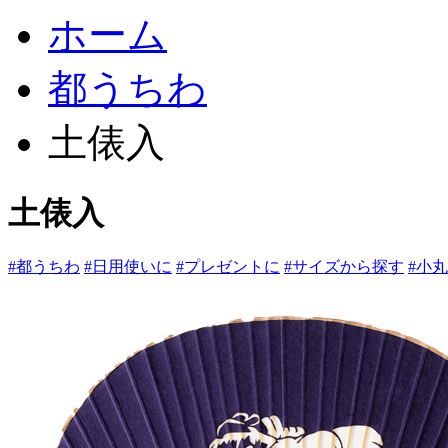
ホーム
都うちわ
土俵入
土俵入
#都うちわ
#日用使いに
#プレゼントに
#サイズから探す
#小