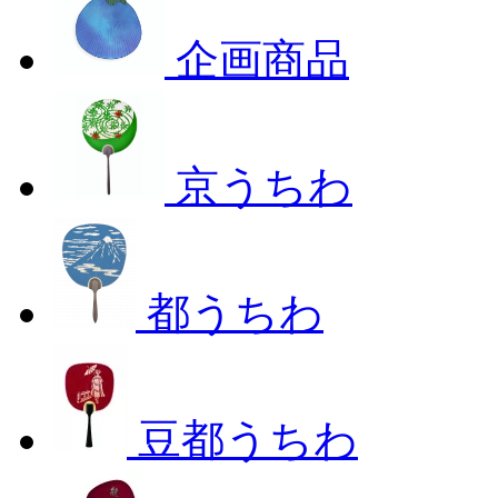
企画商品
京うちわ
都うちわ
豆都うちわ