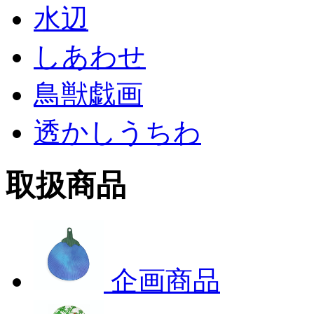
水辺
しあわせ
鳥獣戯画
透かしうちわ
取扱商品
企画商品