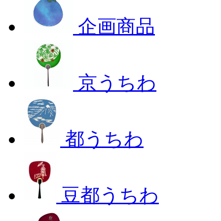
企画商品
京うちわ
都うちわ
豆都うちわ