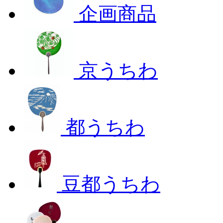
企画商品
京うちわ
都うちわ
豆都うちわ