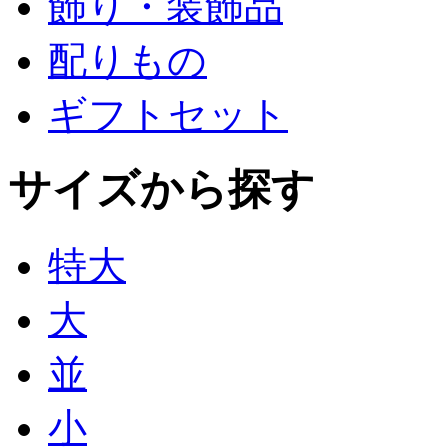
飾り・装飾品
配りもの
ギフトセット
サイズから探す
特大
大
並
小