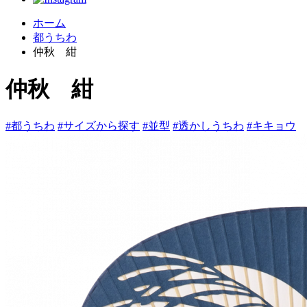
ホーム
都うちわ
仲秋 紺
仲秋 紺
#都うちわ
#サイズから探す
#並型
#透かしうちわ
#キキョウ