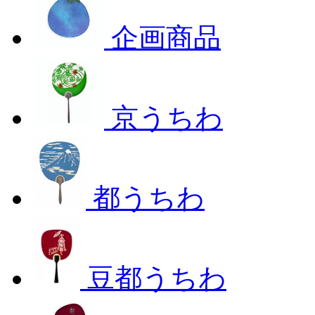
企画商品
京うちわ
都うちわ
豆都うちわ