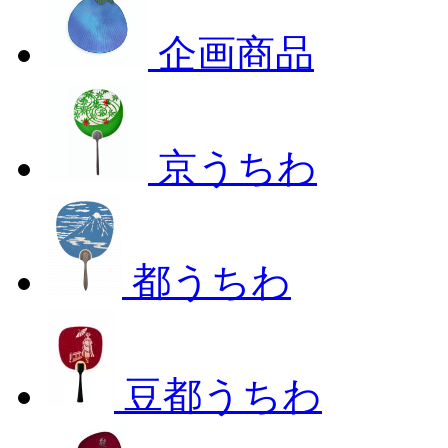
企画商品
京うちわ
都うちわ
豆都うちわ