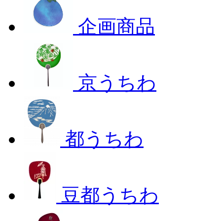
企画商品
京うちわ
都うちわ
豆都うちわ