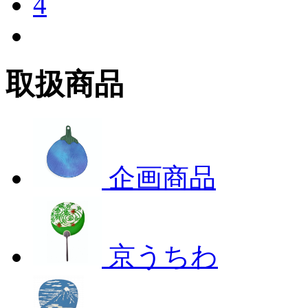
4
取扱商品
企画商品
京うちわ