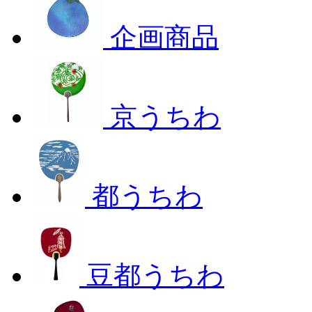
企画商品
京うちわ
都うちわ
豆都うちわ