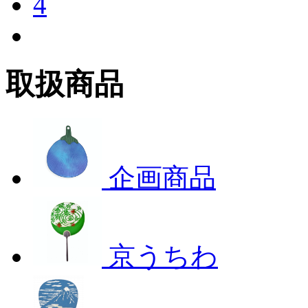
4
取扱商品
企画商品
京うちわ