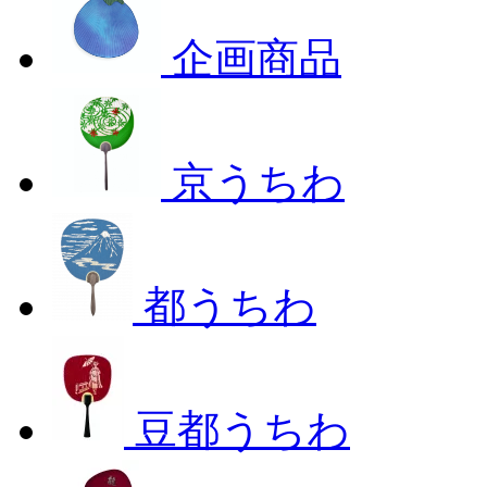
企画商品
京うちわ
都うちわ
豆都うちわ